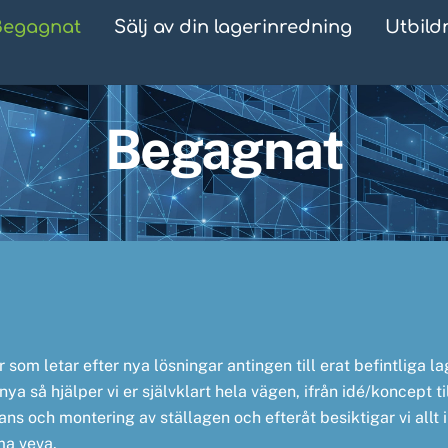
Begagnat
Sälj av din lagerinredning
Utbild
Begagnat
r som letar efter nya lösningar antingen till erat befintliga l
 nya så hjälper vi er självklart hela vägen, ifrån idé/koncept ti
ans och montering av ställagen och efteråt besiktigar vi allt i
a veva.