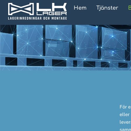
Skip
Hem
Tjänster
to
content
För e
eller
lever
samm