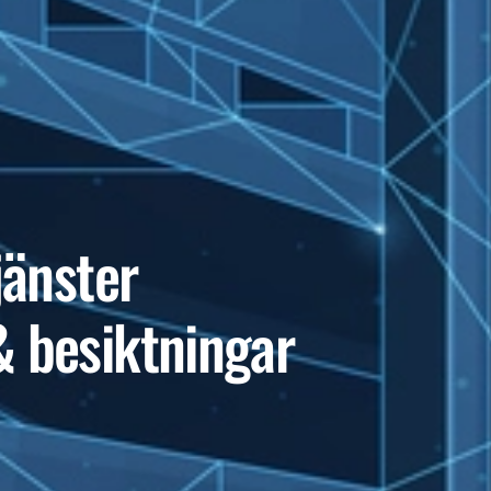
jänster
& besiktningar