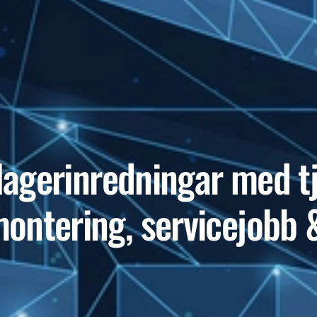
lagerinredningar med t
ntering, servicejobb 